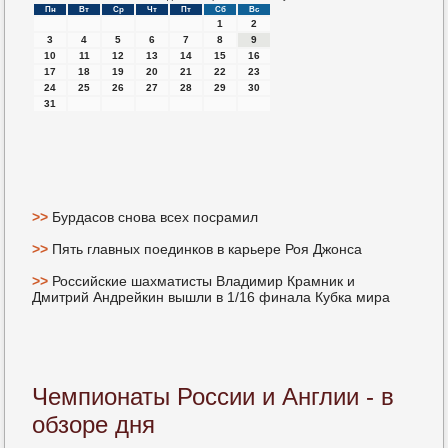
Пн
Вт
Ср
Чт
Пт
Сб
Вс
1
2
3
4
5
6
7
8
9
10
11
12
13
14
15
16
17
18
19
20
21
22
23
24
25
26
27
28
29
30
31
>>
Бурдасов снова всех посрамил
>>
Пять главных поединков в карьере Роя Джонса
>>
Российские шахматисты Владимир Крамник и
Дмитрий Андрейкин вышли в 1/16 финала Кубка мира
Чемпионаты России и Англии - в
обзоре дня