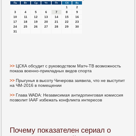
Пн
Вт
Ср
Чт
Пт
Сб
Вс
1
2
3
4
5
6
7
8
9
10
11
12
13
14
15
16
17
18
19
20
21
22
23
24
25
26
27
28
29
30
31
>>
ЦСКА обсудит с руководством Матч-ТВ возможность
показа военно-прикладных видов спорта
>>
Прыгунья в высоту Чичерова заявила, что не выступит
на ЧМ-2016 в помещении
>>
Глава WADA: Независимая антидопинговая комиссия
позволит IAAF избежать конфликта интересов
Почему показателен сериал о