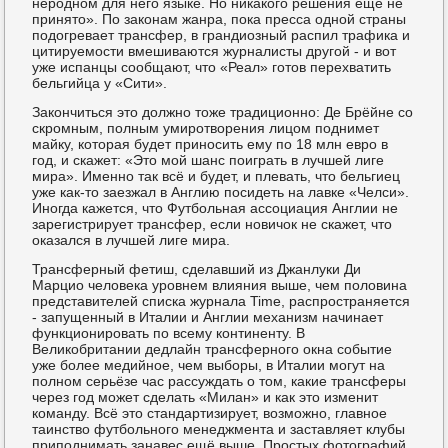
неродном для него языке. Но никакого решения ещё не
принято». По законам жанра, пока пресса одной страны
подогревает трансфер, в грандиозный распил трафика и
цитируемости вмешиваются журналисты другой - и вот
уже испанцы сообщают, что «Реал» готов перехватить
бельгийца у «Сити».
Закончиться это должно тоже традиционно: Де Брёйне со
скромным, полным умиротворения лицом поднимет
майку, которая будет приносить ему по 18 млн евро в
год, и скажет: «Это мой шанс поиграть в лучшей лиге
мира». Именно так всё и будет, и плевать, что бельгиец
уже как-то заезжал в Англию посидеть на лавке «Челси».
Иногда кажется, что Футбольная ассоциация Англии не
зарегистрирует трансфер, если новичок не скажет, что
оказался в лучшей лиге мира.
Трансферный фетиш, сделавший из Джанлуки Ди
Марцио человека уровнем влияния выше, чем половина
представителей списка журнала Time, распространяется
- запущенный в Италии и Англии механизм начинает
функционировать по всему континенту. В
Великобритании дедлайн трансферного окна событие
уже более медийное, чем выборы, в Италии могут на
полном серьёзе час рассуждать о том, какие трансферы
через год может сделать «Милан» и как это изменит
команду. Всё это стандартизирует, возможно, главное
таинство футбольного менеджмента и заставляет клубы
приподнимать занавес ещё выше. Простых фотографий