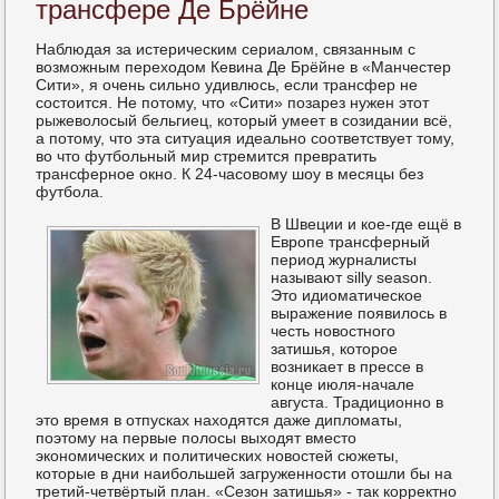
трансфере Де Брёйне
Наблюдая за истерическим сериалом, связанным с
возможным переходом Кевина Де Брёйне в «Манчестер
Сити», я очень сильно удивлюсь, если трансфер не
состоится. Не потому, что «Сити» позарез нужен этот
рыжеволосый бельгиец, который умеет в созидании всё,
а потому, что эта ситуация идеально соответствует тому,
во что футбольный мир стремится превратить
трансферное окно. К 24-часовому шоу в месяцы без
футбола.
В Швеции и кое-где ещё в
Европе трансферный
период журналисты
называют silly season.
Это идиоматическое
выражение появилось в
честь новостного
затишья, которое
возникает в прессе в
конце июля-начале
августа. Традиционно в
это время в отпусках находятся даже дипломаты,
поэтому на первые полосы выходят вместо
экономических и политических новостей сюжеты,
которые в дни наибольшей загруженности отошли бы на
третий-четвёртый план. «Сезон затишья» - так корректно