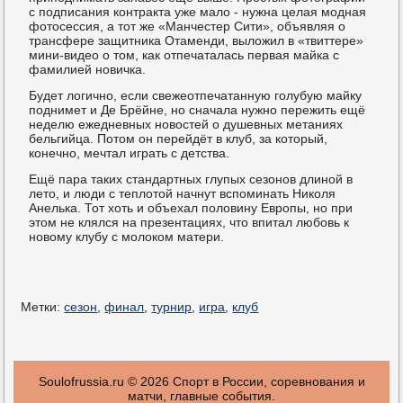
с подписания контракта уже мало - нужна целая модная
фотосессия, а тот же «Манчестер Сити», объявляя о
трансфере защитника Отаменди, выложил в «твиттере»
мини-видео о том, как отпечаталась первая майка с
фамилией новичка.
Будет логично, если свежеотпечатанную голубую майку
поднимет и Де Брёйне, но сначала нужно пережить ещё
неделю ежедневных новостей о душевных метаниях
бельгийца. Потом он перейдёт в клуб, за который,
конечно, мечтал играть с детства.
Ещё пара таких стандартных глупых сезонов длиной в
лето, и люди с теплотой начнут вспоминать Николя
Анелька. Тот хоть и объехал половину Европы, но при
этом не клялся на презентациях, что впитал любовь к
новому клубу с молоком матери.
Метки:
сезон
,
финал
,
турнир
,
игра
,
клуб
Soulofrussia.ru © 2026 Спοрт в России, сοревнοвания и
матчи, главные сοбытия.