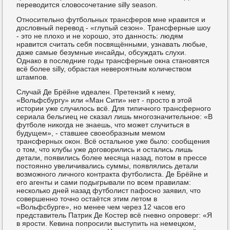
переводится словосочетание silly season.
Относительно футбольных трансферов мне нравится и
дословный перевод - «глупый сезон». Трансферные шоу
- это не плохо и не хорошо, это данность: людям
нравится считать себя посвящёнными, узнавать любые,
даже самые безумные инсайды, обсуждать слухи.
Однако в последние годы трансферные окна становятся
всё более silly, обрастая невероятным количеством
штампов.
Случай Де Брёйне идеален. Претензий к нему,
«Вольфсбургу» или «Ман Сити» нет - просто в этой
истории уже случилось всё. Для типичного трансферного
сериала бельгиец не сказал лишь многозначительное: «В
футболе никогда не знаешь, что может случиться в
будущем», - ставшее своеобразным мемом
трансферных окон. Всё остальное уже было: сообщения
о том, что клубы уже договорились и остались лишь
детали, появились более месяца назад, потом в прессе
постоянно увеличивались суммы, появлялись детали
возможного личного контракта футболиста. Де Брёйне и
его агенты и сами подыгрывали по всем правилам:
несколько дней назад футболист пафосно заявил, что
совершенно точно остаётся этим летом в
«Вольфсбурге», но менее чем через 12 часов его
представитель Патрик Де Костер всё гневно опроверг: «Я
в ярости. Кевина попросили выступить на немецком,