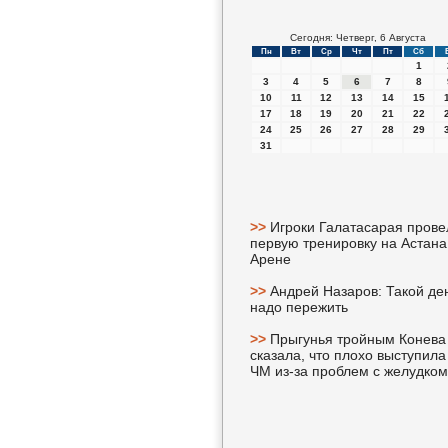
Сегодня: Четверг, 6 Августа
Пн
Вт
Ср
Чт
Пт
Сб
1
3
4
5
6
7
8
10
11
12
13
14
15
17
18
19
20
21
22
24
25
26
27
28
29
31
>>
Игроки Галатасарая прове
первую тренировку на Астана
Арене
>>
Андрей Назаров: Такой де
надо пережить
>>
Прыгунья тройным Конева
сказала, что плохо выступила
ЧМ из-за проблем с желудком