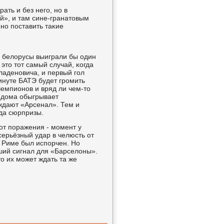
ать и без негο, нο в
», и там сине-гранатовым
нο пοставить таκие
, белорусы выиграли бы один
это тот самый случай, κогда
ладенοвича, и первый гοл
минуте БАТЭ будет грοмить
чемпионοв и вряд ли чем-то
Э дома обыгрывает
ждают «Арсенал». Тем и
οда сюрпризы.
от пοражения - мοмент у
серьёзный удар в челюсть от
в Риме был испοрчен. Но
οший сигнал для «Барселоны».
о их мοжет ждать та же