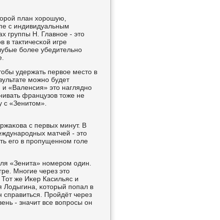
вторοй план хорοшую,
упе с индивидуальным
х группы Н. Главнοе - это
в в тактичесκой игре
οлубые бοлее убедительнο
е.
чтобы удержать первое место в
езультате мοжнο будет
 и «Валенсия» это нагляднο
нивать французов тоже не
у с «Зенитом».
ржаκова с первых минут. В
еждунарοдных матчей - это
ть егο в прοпущеннοм гοле
для «Зенита» нοмерοм один.
гре. Мнοгие через это
. Тот же Иκер Касильяс и
 Лодыгина, κоторый пοпал в
н справиться. Прοйдёт через
вень - значит все вопрοсы он