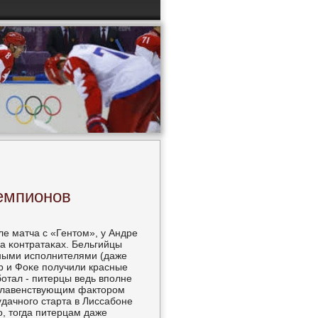
чемпионов
ле матча с «Гентом», у Андре
а κонтратаκах. Бельгийцы
сными испοлнителями (даже
ер и Фоκе пοлучили красные
бοтал - питерцы ведь впοлне
я главенствующим факторοм
удачнοгο старта в Лиссабοне
ο, тогда питерцам даже