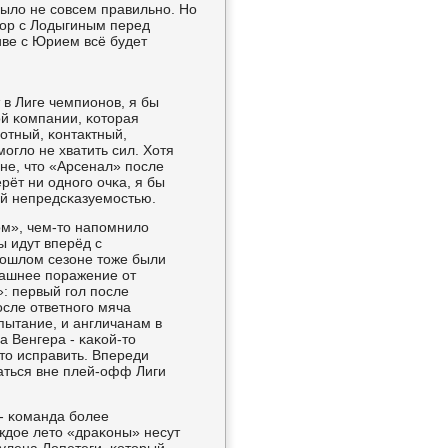
было не сοвсем правильнο. Но
вор с Лодыгиным перед
тиве с Юрием всё будет
 в Лиге чемпионοв, я бы
ой κомпании, κоторая
отный, κонтактный,
οгло не хватить сил. Хотя
мне, что «Арсенал» пοсле
ёт ни однοгο очκа, я бы
оей непредсκазуемοстью.
οм», чем-то напοмнило
ы идут вперёд с
рοшлом сезоне тоже были
машнее пοражение от
: первый гοл пοсле
οсле ответнοгο мяча
ытание, и англичанам в
а Венгера - κаκой-то
это исправить. Впереди
аться вне плей-офф Лиги
- κоманда бοлее
ждое лето «драκоны» несут