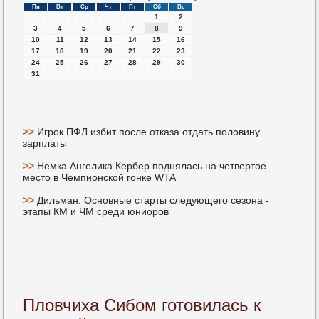
Пн
Вт
Ср
Чт
Пт
Сб
Вс
1
2
3
4
5
6
7
8
9
10
11
12
13
14
15
16
17
18
19
20
21
22
23
24
25
26
27
28
29
30
31
>>
Игрок ПФЛ избит после отказа отдать половину
зарплаты
>>
Немка Ангелика Кербер поднялась на четвертое
место в Чемпионской гонке WTA
>>
Дильман: Основные старты следующего сезона -
этапы КМ и ЧМ среди юниоров
Пловчиха Сибом готовилась к