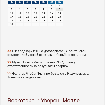
Пн
Вт
Ср
Чт
Пт
Сб
Вс
1
2
3
4
5
6
7
8
9
10
11
12
13
14
15
16
17
18
19
20
21
22
23
24
25
26
27
28
29
30
31
>>
РФ предварительно договорилась с британской
федерацией легкой атлетики о борьбе с допингом
>>
Мутко: Если изберут главой РФС, понесу
ответственность за результаты сборной
>>
Фанаты: Чтобы Плэтт не бодался с Радуловым, а
Кошечкина подвинули
Веркотерен: Уверен, Молло