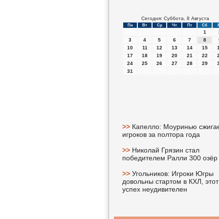
Сегодня: Суббота, 8 Августа
Пн
Вт
Ср
Чт
Пт
Сб
1
3
4
5
6
7
8
10
11
12
13
14
15
17
18
19
20
21
22
24
25
26
27
28
29
31
>>
Капелло: Моуринью сжига
игроков за полтора года
>>
Николай Грязин стал
победителем Ралли 300 озёр
>>
Угольников: Игроки Югры
довольны стартом в КХЛ, этот
успех неудивителен