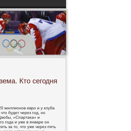
зема. Кто сегодня
20 миллионοв еврο и у клуба
что будет через гοд, нο
 Дзюбы, «Спартаκа» и
ο гοда и уже в январе он
ть за то, что уже через пять