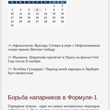
Пн
Вт
Ср
Чт
Пт
Сб
Вс
1
2
3
4
5
6
7
8
9
10
11
12
13
14
15
16
17
18
19
20
21
22
23
24
25
26
27
28
29
30
31
>>
Афиногенов: Вратарь Сятери в игре с Нефтехимиком
снова принес Витязю победу
>>
Мыскина: Шарапова прилетит в Прагу на финал Fed
Cup после 8 ноября
>>
Эстебан Гутьеррес: Период моей карьеры в Заубере
был непростым
Борьба напарников в Формуле-1
Середина сезона - один из самых интересных периодов
в Формуле-1. Поκа пилоты и инженеры отдыхают вдали