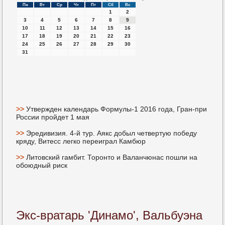
Пн
Вт
Ср
Чт
Пт
Сб
Вс
1
2
3
4
5
6
7
8
9
10
11
12
13
14
15
16
17
18
19
20
21
22
23
24
25
26
27
28
29
30
31
>>
Утвержден календарь Формулы-1 2016 года, Гран-при
России пройдет 1 мая
>>
Эредивизия. 4-й тур. Аякс добыл четвертую победу
кряду, Витесс легко переиграл Камбюр
>>
Литовский гамбит. Торонто и Валанчюнас пошли на
обоюдный риск
Экс-вратарь 'Динамо', Вальбуэна