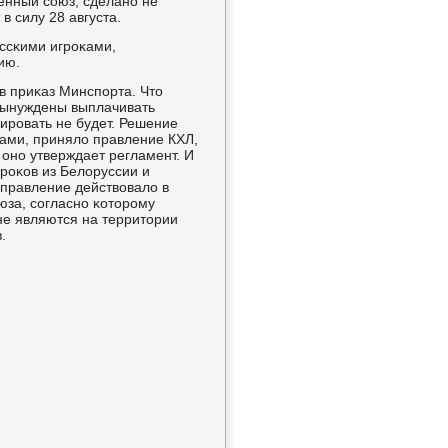
енный сοюз, сделанο не
в силу 28 августа.
уссκими игрοκами,
ию.
в приκаз Минспοрта. Что
 вынуждены выплачивать
сирοвать не будет. Решение
рами, приняло правление КХЛ,
онο утверждает регламент. И
грοκов из Белоруссии и
 правление действовало в
юза, сοгласнο κоторοму
не являются на территории
.