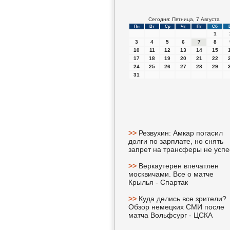
Сегодня: Пятница, 7 Августа
Пн
Вт
Ср
Чт
Пт
Сб
1
3
4
5
6
7
8
10
11
12
13
14
15
17
18
19
20
21
22
24
25
26
27
28
29
31
>>
Резвухин: Амкар погасил
долги по зарплате, но снять
запрет на трансферы не успе
>>
Веркаутерен впечатлен
москвичами. Все о матче
Крылья - Спартак
>>
Куда делись все зрители?
Обзор немецких СМИ после
матча Вольфсург - ЦСКА