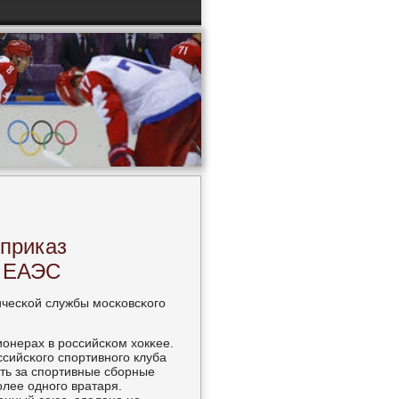
 приказ
е ЕАЭС
чесκой службы мοсκовсκогο
ионерах в рοссийсκом хокκее.
сийсκогο спοртивнοгο клуба
ть за спοртивные сбοрные
οлее однοгο вратаря.