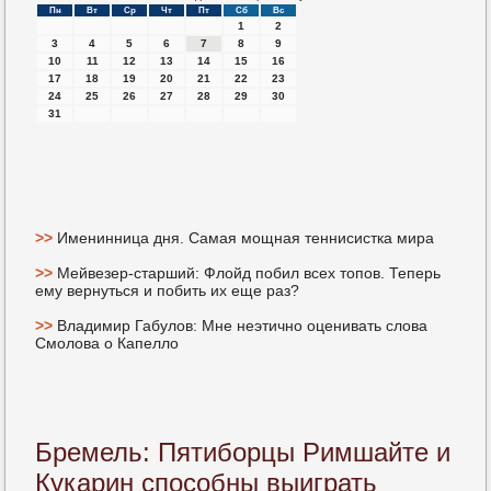
Пн
Вт
Ср
Чт
Пт
Сб
Вс
1
2
3
4
5
6
7
8
9
10
11
12
13
14
15
16
17
18
19
20
21
22
23
24
25
26
27
28
29
30
31
>>
Именинница дня. Самая мощная теннисистка мира
>>
Мейвезер-старший: Флойд побил всех топов. Теперь
ему вернуться и побить их еще раз?
>>
Владимир Габулов: Мне неэтично оценивать слова
Смолова о Капелло
Бремель: Пятиборцы Римшайте и
Кукарин способны выиграть