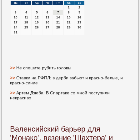
Пн
Вт
Ср
Чт
Пт
Сб
Вс
1
2
3
4
5
6
7
8
9
10
11
12
13
14
15
16
17
18
19
20
21
22
23
24
25
26
27
28
29
30
31
>>
Не спешите рубить головы
>>
Ставки на РФПЛ: в дерби забьют и красно-белые, и
красно-синие
>>
Артем Дзюба: В Спартаке со мной поступили
некрасиво
Валенсийский барьер для
'Монако', везение 'Шахтера' и