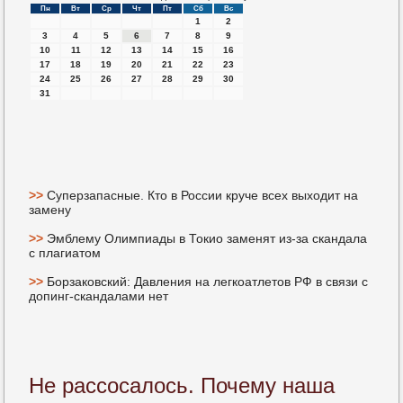
Пн
Вт
Ср
Чт
Пт
Сб
Вс
1
2
3
4
5
6
7
8
9
10
11
12
13
14
15
16
17
18
19
20
21
22
23
24
25
26
27
28
29
30
31
>>
Суперзапасные. Кто в России круче всех выходит на
замену
>>
Эмблему Олимпиады в Токио заменят из-за скандала
с плагиатом
>>
Борзаковский: Давления на легкоатлетов РФ в связи с
допинг-скандалами нет
Не рассосалось. Почему наша