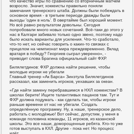
что качество игры по сравнению со вторничным матчем
возросло. Значит, хоккеисты правильно поняли
замечания тренерского штаба. Должны были побеждать в
основное время - в третьем периоде дважды были
выходы 'один в ноль'. В овертайме был хороший момент.
Но всё равно результатом довольны. Сегодня
попробовали много новых сочетаний. Всё-таки до этого у
нас в Калгари забивало только одно звено, поэтому надо
было искать варианты для усиления. Что-то сработало,
что-то нет, но сейчас говорить о каких-то связках с
прицелом на чемпионат мира преждевременно. Вклад
вратаря в победу? Георгиев сыграл уверенно», -
приводит слова Брагина официальный сайт ФХР.
Билялетдинов: ФХР должна найти решение, чтобы
молодые игроки не убегали
Главный тренер «Ак Барса» Зинэтула Билялетдинов
рассказал, как заменить игроков, уехавших за океан.
«Где найти замену перебравшимся в НХЛ хоккеистам? В
школах берите! Ищите талантливых пацанов там. Тут и
ФХР должна подумать - как сделать так, чтобы игроки
раньше времени от нас не убегали. Создать
определённую программу. Ну, а наше, тренерское дело,
работать с молодёжью! Вот сейчас, допустим, у меня в
команде половина команды, 11 игроков, из казанской
школы. Это все наши, доморощенные ребята. Кто-то уже
готов выступать в КХЛ. Другие - пока нет. Но процесс
идёт.