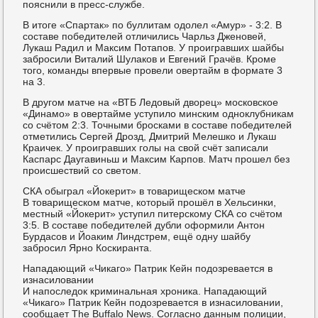
пояснили в пресс-службе.
В итоге «Спартак» по буллитам одолел «Амур» - 3:2. В
составе победителей отличились Чарльз Дженовей,
Лукаш Радил и Максим Потапов. У проигравших шайбы
забросили Виталий Шулаков и Евгений Грачёв. Кроме
того, команды впервые провели овертайм в формате 3
на 3.
В другом матче на «ВТБ Ледовый дворец» московское
«Динамо» в овертайме уступило минским одноклубникам
со счётом 2:3. Точными бросками в составе победителей
отметились Сергей Дрозд, Дмитрий Мелешко и Лукаш
Краичек. У проигравших голы на свой счёт записали
Каспарс Даугавиньш и Максим Карпов. Матч прошел без
происшествий со светом.
СКА обыграл «Йокерит» в товарищеском матче
В товарищеском матче, который прошёл в Хельсинки,
местный «Йокерит» уступил питерскому СКА со счётом
3:5. В составе победителей дубли оформили Антон
Бурдасов и Йоаким Линдстрем, ещё одну шайбу
забросил Ярно Коскиранта.
Нападающий «Чикаго» Патрик Кейн подозревается в
изнасиловании
И напоследок криминальная хроника. Нападающий
«Чикаго» Патрик Кейн подозревается в изнасиловании,
сообщает The Buffalo News. Согласно данным полиции,