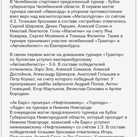
В Челябинске стартовал предсезонный турнир - Кубок
губернатора Челябинской области. В первом матче
турнира омский «Авангард» в упорном противостоянии
взял верх над магнитогорским «Металлургом» со счётом
4:3. Точными бросками в составе «ястребов» отметились
Сергей Широков, Денис Паршин, Алексей Сопин и
Николай Лемтюгов. Голы «Магнитки» на счету Яна
Коваржа, Сергея Мозякина и Томаша Филиппи. Также в
турнире принимают участие челябинский «Трактор» и
«Автомобилист» из Екатеринбурга.
В своем первом матче на домашнем турнире «Трактор»
по буллитам уступил екатеринбургскому
«Автомобилисту» - 5:6. В составе победителей
отличились Ээро Эло, Алексей Симаков, Алексей
Достойнов, Александр Щемеров, Анатолий Голышев и
Петр Коукал, на счету которого победный буллит. У
проигравших шайбы забросили Андрей Попов, Антон
Гловацкий, Егор Мартынов, Вячеслав Основин и Артём
Бородкин.
«Ак Барс» проиграл «Нефтехимику», «Торпедо» -
«Ладе» на турнире в Нижнем Новгороде
В очередном матче предсезонного турнира на Кубок
Губернатора Нижегородской области, который проходит в
Нижнем Новгороде, казанский «Ак Барс» уступил
нижнекамскому «Нефтехимику» со счётом 1:3. В составе
победителей точными бросками отметились Игорь
Полыгалов, Андрей Стась и Дэн Секстон. У проигравших