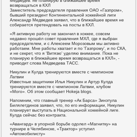
Медведев: не планирую в ближайшее время
возвращаться в КХЛ
Заместитель председателя правления ОАО «Газпром»,
бывший президент Континентальной хоккейной лиги
Александр Медведев заявил, что в ближайшее время не
собирается претендовать на посты в КХЛ.
«Я активную работу не закончил в хоккее, совсем
недавно прошёл совет правления МХЛ, где я выбран
председателем, и с Алексеем Морозовым мы активно
работаем. Мне работы хватает и по 'Газпрому', и по СКА,
и не секрет, что я 'Витязю' уделяю внимание. Пока не
планирую в ближайшее время возвращаться в КХЛ», -
приводит слова Медведева ТАСС.
Никулин и Кулда тренируются вместе с чемпионом
Латвии
Известные защитники Илья Никулин и Артур Кулда
тренируются вместе с чемпионом Латвии, клубом
«Мого». Об этом сообщает Hokeja blogs.
Напомним, что главный тренер «Ак Барса» Зинэтула
Билялетдинов заявил, что, по его информации, Никулин
планирует выступать в Национальной хоккейной лиге.
Кулда сейчас без контракта.
«Авангард» в упорной борьбе одолел «Магнитку» на
турнире в Челябинске, «Трактор» уступил
«Автомобилисту»