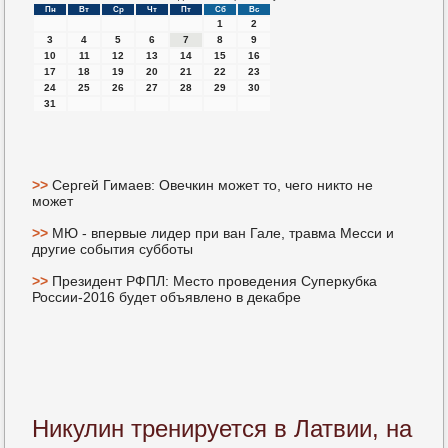
Пн
Вт
Ср
Чт
Пт
Сб
Вс
1
2
3
4
5
6
7
8
9
10
11
12
13
14
15
16
17
18
19
20
21
22
23
24
25
26
27
28
29
30
31
>>
Сергей Гимаев: Овечкин может то, чего никто не
может
>>
МЮ - впервые лидер при ван Гале, травма Месси и
другие события субботы
>>
Президент РФПЛ: Место проведения Суперкубка
России-2016 будет объявлено в декабре
Никулин тренируется в Латвии, на