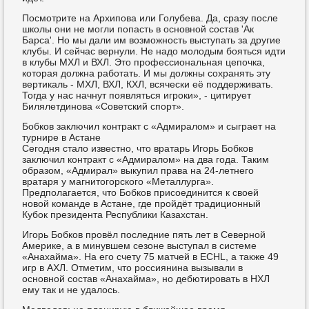
Посмотрите на Архипова или Голубева. Да, сразу после
школы они не могли попасть в основной состав 'Ак
Барса'. Но мы дали им возможность выступать за другие
клубы. И сейчас вернули. Не надо молодым бояться идти
в клубы МХЛ и ВХЛ. Это профессиональная цепочка,
которая должна работать. И мы должны сохранять эту
вертикаль - МХЛ, ВХЛ, КХЛ, всячески её поддерживать.
Тогда у нас начнут появляться игроки», - цитирует
Билялетдинова «Советский спорт».
Бобков заключил контракт с «Адмиралом» и сыграет на
турнире в Астане
Сегодня стало известно, что вратарь Игорь Бобков
заключил контракт с «Адмиралом» на два года. Таким
образом, «Адмирал» выкупил права на 24-летнего
вратаря у магнитогорского «Металлурга».
Предполагается, что Бобков присоединится к своей
новой команде в Астане, где пройдёт традиционный
Кубок президента Республики Казахстан.
Игорь Бобков провёл последние пять лет в Северной
Америке, а в минувшем сезоне выступал в системе
«Анахайма». На его счету 75 матчей в ECHL, а также 49
игр в АХЛ. Отметим, что россиянина вызывали в
основной состав «Анахайма», но дебютировать в НХЛ
ему так и не удалось.