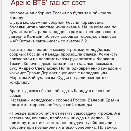
'Арене ВТБ' гаснет свет
Молодёжная сборная России по буллитам обыграла
Канаду
С утра молодежная сборная России порадовала
болельщиков новостью из-за океана. Наша команда по
буллитам обыграла канадцев в рамках тренировочного
лагеря в Калгари, об этом сообщает официальный сайт
ФХР. Встреча закончилась со счётом 3:2.
Кстати, после встречи между игроками молодёжных
сборных России и Канады произошла стычка. Хоккеисты
повздорили на послематчевом рукопожатии. Форвард
Трэвис Конечны демонстративно отказался пожимать
руку Андрею Светлакову. Почти одновременно канадский
хоккеист Трэвис Дермотт сцепился с нападающим
Маратом Хайруллиным. Судьи не дали разгореться
конфликту.
Брагин: должны были побеждать Канаду в основное
время
Наставник молодёжной сборной России Валерий Брагин
прокомментировал победу своей команды.
«Прежде всего хочется отметить самоотдачу игроков. А в
остальном, конечно, проблемы никуда не делись. К
примеру, в тактическом плане неудачно действовали в
обороне при позиционных атаках соперника. Но важно,