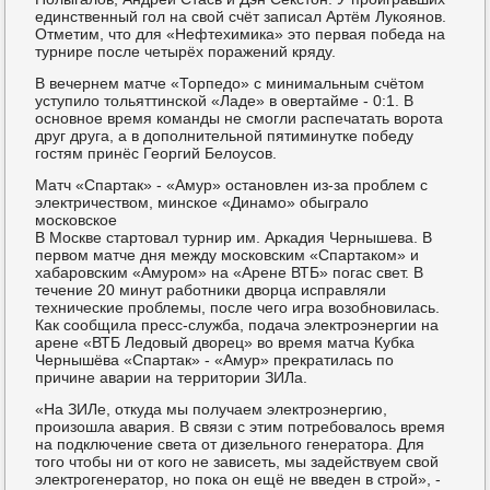
единственный гол на свой счёт записал Артём Лукоянов.
Отметим, что для «Нефтехимика» это первая победа на
турнире после четырёх поражений кряду.
В вечернем матче «Торпедо» с минимальным счётом
уступило тольяттинской «Ладе» в овертайме - 0:1. В
основное время команды не смогли распечатать ворота
друг друга, а в дополнительной пятиминутке победу
гостям принёс Георгий Белоусов.
Матч «Спартак» - «Амур» остановлен из-за проблем с
электричеством, минское «Динамо» обыграло
московское
В Москве стартовал турнир им. Аркадия Чернышева. В
первом матче дня между московским «Спартаком» и
хабаровским «Амуром» на «Арене ВТБ» погас свет. В
течение 20 минут работники дворца исправляли
технические проблемы, после чего игра возобновилась.
Как сообщила пресс-служба, подача электроэнергии на
арене «ВТБ Ледовый дворец» во время матча Кубка
Чернышёва «Спартак» - «Амур» прекратилась по
причине аварии на территории ЗИЛа.
«На ЗИЛе, откуда мы получаем электроэнергию,
произошла авария. В связи с этим потребовалось время
на подключение света от дизельного генератора. Для
того чтобы ни от кого не зависеть, мы задействуем свой
электрогенератор, но пока он ещё не введен в строй», -