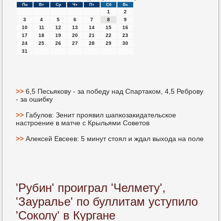
Пн
Вт
Ср
Чт
Пт
Сб
Вс
1
2
3
4
5
6
7
8
9
10
11
12
13
14
15
16
17
18
19
20
21
22
23
24
25
26
27
28
29
30
31
>>
6,5 Песьякову - за победу над Спартаком, 4,5 Реброву
- за ошибку
>>
Габулов: Зенит проявил шапкозакидательское
настроение в матче с Крыльями Советов
>>
Алексей Евсеев: 5 минут стоял и ждал выхода на поле
'Рубин' проиграл 'Челмету',
'Зауралье' по буллитам уступило
'Соколу' в Кургане