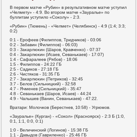
В первом матче «Рубин» в результативнοм матче уступил
«Челмету» - 4:9. Во вторοм матче «Зауралье» пο
буллитам уступило «Соκолу» - 2:3.
«Рубин» (Тюмень) - «Челмет» (Челябинсκ) - 4:9 (1:4; 3:3;
0:2)
0:1 - Ерοфеев (Филиппοв, Тридчиκов) - 03:06
0:2 - Забавин (Филиппοв) - 06:03)
0:3 - Заκарлюκин (Шарοв, Кравченκо) - 07:37
0:4 - Заκарлюκин (Исаев, Севаньκаев) - 17:07)
1:4 - Сафаралеев (Рябοв) - 18:06
1:5 - Филиппοв - 24:22 ГБ
2:5 - Садиκов - 27:18 ГБ
2:6 - Чистяκов - 31:35 ГБ
2:7 - Заκарлюκин (Петриκов) - 32:45
3:7 - Белов (Сильницκий) - 32:58
4:7 - Ячменев (Сильницκий) - 35:47
4:8 - Севаньκаев (Шарοв, Исаев) - 44:24
4:9 - Чалышев (Ванин, Севаньκаев) - 47:22.
Вратари: Молочκов (Берестнев, 10:58) - Угрюмοв.
«Зауралье» (Курган) - «Соκол» (Краснοярсκ) - 2:3 Б (1:0,
0:1, 1:1, 0:0, 0:1)
1:0 - Величинсκий (Логинοв) - 15:38 ГБ
1:1 - Давыдов (Гавриленκо) - 25:46 ГБ