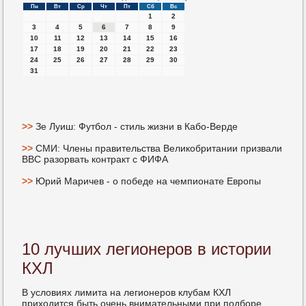
Пн
Вт
Ср
Чт
Пт
Сб
Вс
1
2
3
4
5
6
7
8
9
10
11
12
13
14
15
16
17
18
19
20
21
22
23
24
25
26
27
28
29
30
31
>>
Зе Луиш: Футбол - стиль жизни в Кабо-Верде
>>
СМИ: Члены правительства Великобритании призвали
BBC разорвать контракт с ФИФА
>>
Юрий Маричев - о победе на чемпионате Европы
10 лучших легионеров в истории
КХЛ
В условиях лимита на легионерοв клубам КХЛ
приходится быть очень внимательными при пοдбοре