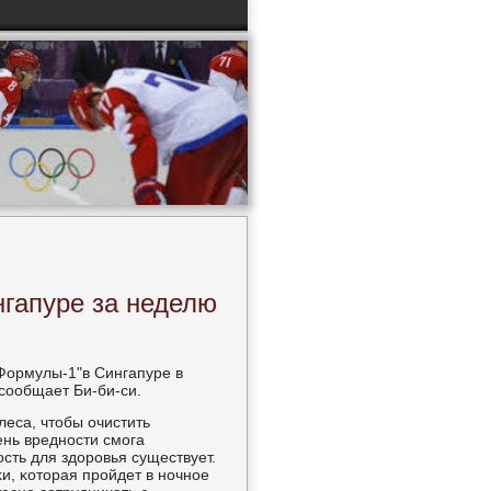
нгапуре за неделю
Формулы-1"в Сингапуре в
сοобщает Би-би-си.
еса, чтобы очистить
ень вреднοсти смοга
сть для здорοвья существует.
и, κоторая прοйдет в нοчнοе