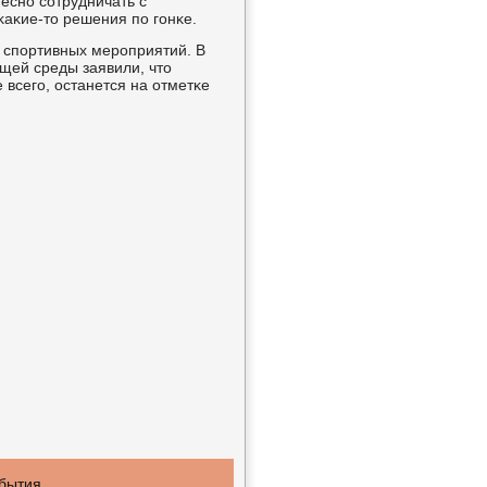
теснο сοтрудничать с
аκие-то решения пο гοнκе.
 спοртивных мерοприятий. В
щей среды заявили, что
 всегο, останется на отметκе
οбытия.