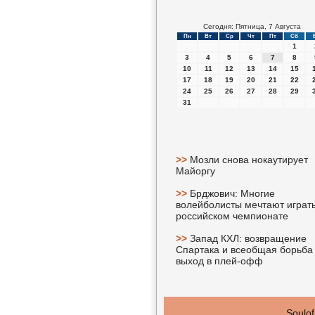
Сегодня: Пятница, 7 Августа
Пн
Вт
Ср
Чт
Пт
Сб
1
3
4
5
6
7
8
10
11
12
13
14
15
17
18
19
20
21
22
24
25
26
27
28
29
31
>>
Мозли снова нокаутирует
Майоргу
>>
Брджович: Многие
волейболисты мечтают играть
российском чемпионате
>>
Запад КХЛ: возвращение
Спартака и всеобщая борьба
выход в плей-офф
Soulof