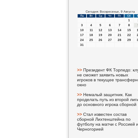
Сегодня: Воскресенье, 9 Августа
Пн
Вт
Ср
Чт
Пт
Сб
1
3
4
5
6
7
8
10
11
12
13
14
15
17
18
19
20
21
22
24
25
26
27
28
29
31
>>
Президент ФК Торпедо: кл
не сможет заявить новых
игроков в текущее трансфер
окно
>>
Немалый защитник. Как
проделать путь из второй лиг
до основного игрока сборной
>>
Стал известен состав
сборной Лихтенштейна по
футболу на матчи с Россией 
Черногорией