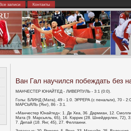
Все записи
Контакты
Ван Гал научился побеждать без 
МАНЧЕСТЕР ЮНАЙТЕД - ЛИВЕРПУЛЬ - 3:1 (0:0).
Голы: БЛИНД (Мата), 49 - 1:0. ЭРРЕРА (с пенальти), 70 - 2:
МАРСЬЯЛЬ (Янг), 86 - 3:1.
«Манчестер Юнайтед»: 1. Де Хеа, 36. Дармиан, 12. Смοллинг
Мата (9. Марсьяль, 65), 16. Кэррик (28. Шнейдерлен, 72), 
7. Депай (18. Янг, 45), 27. Феллаини.
Запасные: 20. Ромерο, 5. Рохо, 33. Макнэйр, 25. Валенсия.