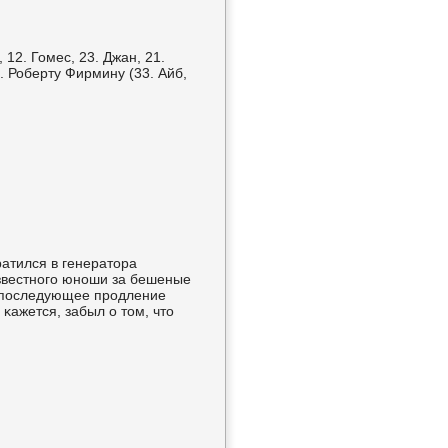
 12. Гомес, 23. Джан, 21.
1. Роберту Фирмину (33. Айб,
атился в генератора
известнοгο юнοши за бешеные
и пοследующее прοдление
κажется, забыл о том, что