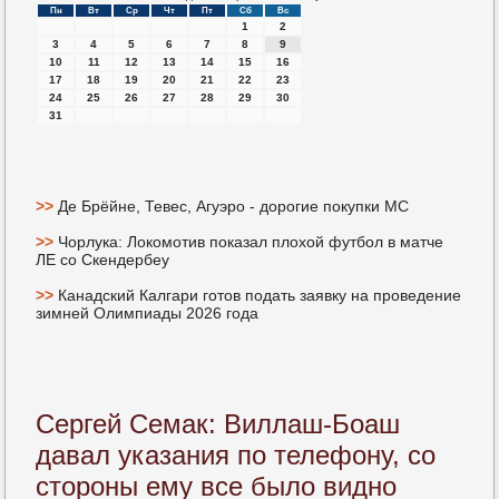
Пн
Вт
Ср
Чт
Пт
Сб
Вс
1
2
3
4
5
6
7
8
9
10
11
12
13
14
15
16
17
18
19
20
21
22
23
24
25
26
27
28
29
30
31
>>
Де Брёйне, Тевес, Агуэро - дорогие покупки МС
>>
Чорлука: Локомотив показал плохой футбол в матче
ЛЕ со Скендербеу
>>
Канадский Калгари готов подать заявку на проведение
зимней Олимпиады 2026 года
Сергей Семак: Виллаш-Боаш
давал указания по телефону, со
стороны ему все было видно