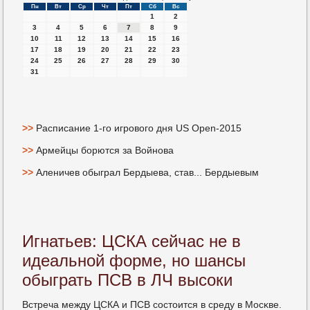
Пн
Вт
Ср
Чт
Пт
Сб
Вс
1
2
3
4
5
6
7
8
9
10
11
12
13
14
15
16
17
18
19
20
21
22
23
24
25
26
27
28
29
30
31
>>
Расписание 1-го игрового дня US Open-2015
>>
Армейцы борются за Войнова
>>
Аленичев обыграл Бердыева, став... Бердыевым
Игнатьев: ЦСКА сейчас не в
идеальной форме, но шансы
обыграть ПСВ в ЛЧ высоки
Встреча между ЦСКА и ПСВ сοстоится в среду в Мосκве.