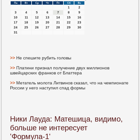
Пн
Вт
Ср
Чт
Пт
Сб
Вс
1
2
3
4
5
6
7
8
9
10
11
12
13
14
15
16
17
18
19
20
21
22
23
24
25
26
27
28
29
30
31
>>
Не спешите рубить головы
>>
Платини признал получение двух миллионов
швейцарских франков от Блаттера
>>
Метатель молота Литвинов сказал, что на чемпионате
России у него наступил спад формы
Ники Лауда: Матешица, видимо,
больше не интересует
'Формула-1'