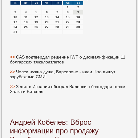
Пн
Вт
Ср
Чт
Пт
Сб
Вс
1
2
3
4
5
6
7
8
9
10
11
12
13
14
15
16
17
18
19
20
21
22
23
24
25
26
27
28
29
30
31
>>
CAS подтвердил решение IWF о дисквалификации 11
болгарских тяжелоатлетов
>>
Челси нужна душа, Барселоне - идеи. Что пишут
зарубежные СМИ
>>
Зенит в Испании обыграл Валенсию благодаря голам
Халка и Витселя
Андрей Кобелев: Вброс
информации про продажу