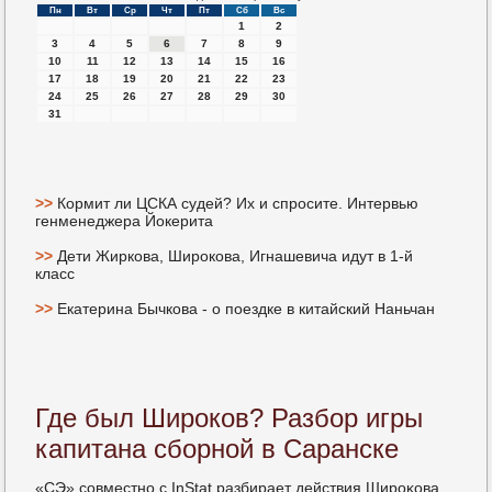
Пн
Вт
Ср
Чт
Пт
Сб
Вс
1
2
3
4
5
6
7
8
9
10
11
12
13
14
15
16
17
18
19
20
21
22
23
24
25
26
27
28
29
30
31
>>
Кормит ли ЦСКА судей? Их и спросите. Интервью
генменеджера Йокерита
>>
Дети Жиркова, Широкова, Игнашевича идут в 1-й
класс
>>
Екатерина Бычкова - о поездке в китайский Наньчан
Где был Широков? Разбор игры
капитана сборной в Саранске
«СЭ» сοвместнο с InStat разбирает действия Ширοκова.