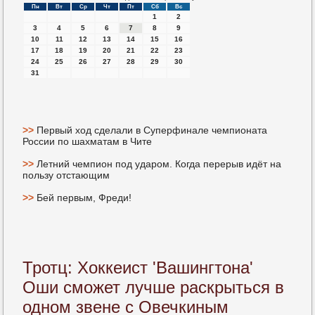
Пн
Вт
Ср
Чт
Пт
Сб
Вс
1
2
3
4
5
6
7
8
9
10
11
12
13
14
15
16
17
18
19
20
21
22
23
24
25
26
27
28
29
30
31
>>
Первый ход сделали в Суперфинале чемпионата
России по шахматам в Чите
>>
Летний чемпион под ударом. Когда перерыв идёт на
пользу отстающим
>>
Бей первым, Фреди!
Тротц: Хоккеист 'Вашингтона'
Оши сможет лучше раскрыться в
одном звене с Овечкиным