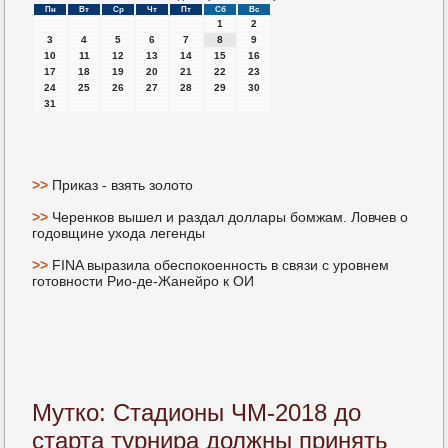
Пн
Вт
Ср
Чт
Пт
Сб
Вс
1
2
3
4
5
6
7
8
9
10
11
12
13
14
15
16
17
18
19
20
21
22
23
24
25
26
27
28
29
30
31
>>
Приказ - взять золото
>>
Черенков вышел и раздал доллары бомжам. Ловчев о
годовщине ухода легенды
>>
FINA выразила обеспокоенность в связи с уровнем
готовности Рио-де-Жанейро к ОИ
Мутко: Стадионы ЧМ-2018 до
старта турнира должны принять