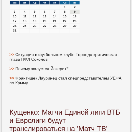
Пн
Вт
Ср
Чт
Пт
Сб
Вс
1
2
3
4
5
6
7
8
9
10
11
12
13
14
15
16
17
18
19
20
21
22
23
24
25
26
27
28
29
30
31
>>
Ситуация в футбольном клубе Торпедо критическая -
глава ПФЛ Соколов
>>
Почему жалуется Йокерит?
>>
Франтишек Лауринец стал спецпредставителем УЕФА
по Крыму
Кущенко: Матчи Единой лиги ВТБ
и Евролиги будут
транслироваться на 'Матч ТВ'