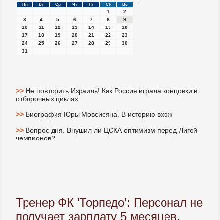
Пн
Вт
Ср
Чт
Пт
Сб
Вс
1
2
3
4
5
6
7
8
9
10
11
12
13
14
15
16
17
18
19
20
21
22
23
24
25
26
27
28
29
30
31
>>
Не повторить Израиль! Как Россия играла концовки в
отборочных циклах
>>
Биография Юры Мовсисяна. В историю вхож
>>
Вопрос дня. Внушил ли ЦСКА оптимизм перед Лигой
чемпионов?
Тренер ФК 'Торпедо': Персонал не
получает зарплату 5 месяцев,