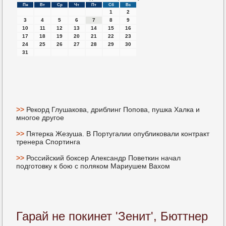
Пн
Вт
Ср
Чт
Пт
Сб
Вс
1
2
3
4
5
6
7
8
9
10
11
12
13
14
15
16
17
18
19
20
21
22
23
24
25
26
27
28
29
30
31
>>
Рекорд Глушакова, дриблинг Попова, пушка Халка и
многое другое
>>
Пятерка Жезуша. В Португалии опубликовали контракт
тренера Спортинга
>>
Российский боксер Александр Поветкин начал
подготовку к бою с поляком Мариушем Вахом
Гарай не покинет 'Зенит', Бюттнер