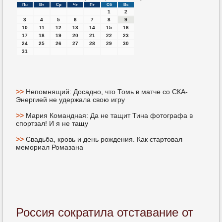
Пн
Вт
Ср
Чт
Пт
Сб
Вс
1
2
3
4
5
6
7
8
9
10
11
12
13
14
15
16
17
18
19
20
21
22
23
24
25
26
27
28
29
30
31
>>
Непомнящий: Досадно, что Томь в матче со СКА-
Энергией не удержала свою игру
>>
Мария Командная: Да не тащит Тина фотографа в
спортзал! И я не тащу
>>
Свадьба, кровь и день рождения. Как стартовал
мемориал Ромазана
Россия сократила отставание от