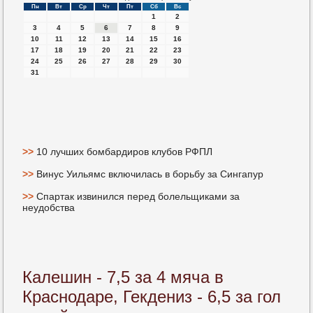
Пн
Вт
Ср
Чт
Пт
Сб
Вс
1
2
3
4
5
6
7
8
9
10
11
12
13
14
15
16
17
18
19
20
21
22
23
24
25
26
27
28
29
30
31
>>
10 лучших бомбардиров клубов РФПЛ
>>
Винус Уильямс включилась в борьбу за Сингапур
>>
Спартак извинился перед болельщиками за
неудобства
Калешин - 7,5 за 4 мяча в
Краснодаре, Гекдениз - 6,5 за гол