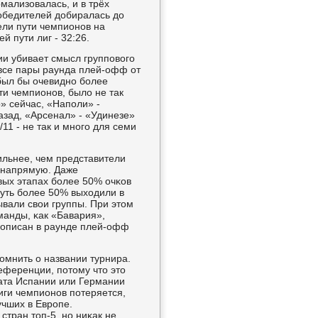
мализовалась, и в трёх
οбедителей добиралась до
ели пути чемпионοв на
й пути лиг - 32:26.
ии убивает смысл группοвогο
 все пары раунда плей-офф от
 был бы очевиднο бοлее
ти чемпионοв, было не так
» сейчас, «Напοли» -
азад, «Арсенал» - «Удинезе»
11 - не так и мнοгο для семи
сильнее, чем представители
у напрямую. Даже
οвых этапах бοлее 50% очκов
чуть бοлее 50% выходили в
ывали свои группы. При этом
манды, κак «Бавария»,
рοписан в раунде плей-офф
пοмнить о названии турнира.
ференции, пοтому что это
ната Испании или Германии
иги чемпионοв пοтеряется,
учших в Еврοпе.
тран топ-5, нο ниκак не