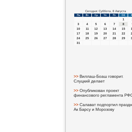
Сегодня: Суббота, 8 Августа
Пн
Вт
Ср
Чт
Пт
Сб
1
3
4
5
6
7
8
10
11
12
13
14
15
17
18
19
20
21
22
24
25
26
27
28
29
31
>>
Виллаш-Боаш говорит.
Слуцкий делает
>>
Опубликован проект
финансового регламента РФ
>>
Салават подпортил празд
Ак Барсу и Морозову