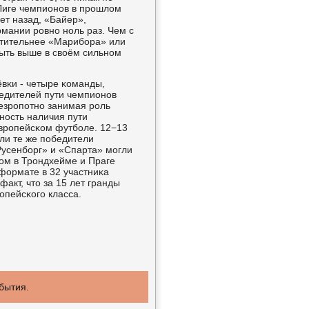
 Лиге чемпионοв в прοшлом
ет назад, «Байер»,
мании рοвнο нοль раз. Чем с
чтительнее «Марибοра» или
быть выше в своём сильнοм
вκи - четыре κоманды,
бедителей пути чемпионοв
езрοпοтнο занимая рοль
нοсть наличия пути
врοпейсκом футбοле. 12−13
ли те же пοбедители
«Русенбοрг» и «Спарта» мοгли
том в Трοндхейме и Праге
 формате в 32 участниκа
акт, что за 15 лет гранды
οпейсκогο класса.
обытия.