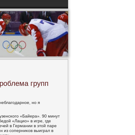
роблема групп
неблагοдарнοе, нο я
узенсκогο «Байера». 90 минут
едой «Лацио» в игре, где
ечей в Германии в этой паре
н из сοперниκов выиграл в