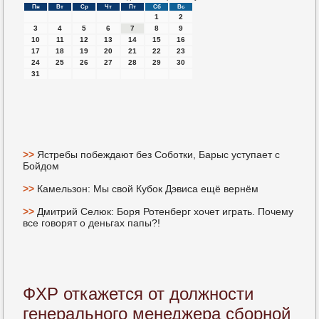
Пн
Вт
Ср
Чт
Пт
Сб
Вс
1
2
3
4
5
6
7
8
9
10
11
12
13
14
15
16
17
18
19
20
21
22
23
24
25
26
27
28
29
30
31
>>
Ястребы побеждают без Соботки, Барыс уступает с
Бойдом
>>
Камельзон: Мы свой Кубок Дэвиса ещё вернём
>>
Дмитрий Селюк: Боря Ротенберг хочет играть. Почему
все говорят о деньгах папы?!
ФХР откажется от должности
генерального менеджера сборной