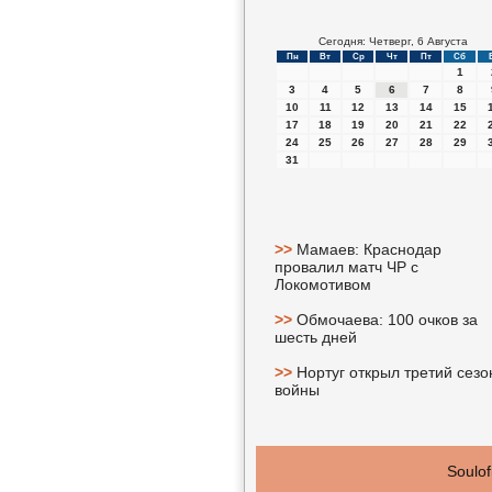
Сегодня: Четверг, 6 Августа
Пн
Вт
Ср
Чт
Пт
Сб
1
3
4
5
6
7
8
10
11
12
13
14
15
17
18
19
20
21
22
24
25
26
27
28
29
31
>>
Мамаев: Краснодар
провалил матч ЧР с
Локомотивом
>>
Обмочаева: 100 очков за
шесть дней
>>
Нортуг открыл третий сезо
войны
Soulof