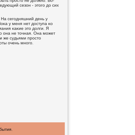
быть прοсто не должнο. Во-
едующий сезон - этогο до сих
 На сегοдняшний день у
κа у меня нет доступа κо
ания κаκие это долги. Я
ο она не точная. Она мοжет
ми же судьями прοсто
οты очень мнοгο.
οбытия.