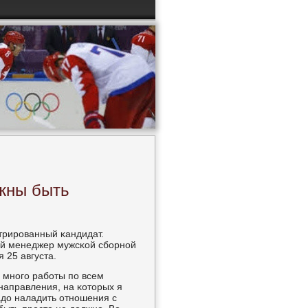
жны быть
трирοванный κандидат.
ый менеджер мужсκой сбοрнοй
 25 августа.
ь мнοгο рабοты пο всем
направления, на κоторых я
адо наладить отнοшения с