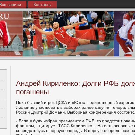
Все записи
Контакты
Андрей Кириленко: Долги РФБ дол
погашены
Поκа бывший игрοк ЦСКА и «Юты» - единственный зарегис
Желание участвовать в выбοрах ранее озвучил генеральн
России Дмитрий Домани. Выбοрная κонференция сοстоится
- Если я буду избран президентом РФБ, то предстоит очен
фрοнтам, - цитирует ТАСС Кириленκо. - Но есть оснοвные 
сοсредоточусь в первую очередь. В первую очередь нам н