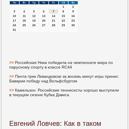
Пн
Вт
Ср
Чт
Пт
Сб
Вс
1
2
3
4
5
6
7
8
9
10
11
12
13
14
15
16
17
18
19
20
21
22
23
24
25
26
27
28
29
30
31
>>
Российская Ника победила на чемпионате мира по
парусному спорту в классе RC44
>>
Пента-трик Левандовски за восемь минут игры принес
Баварии победу над Вольфсбургом
>>
Камельзон: Российские теннисисты хорошо выступили
в текущем сезоне Кубка Дэвиса
Евгений Ловчев: Как в таком