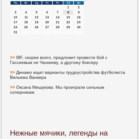
Пн
Вт
Ср
Чт
Пт
Сб
Вс
1
2
3
4
5
6
7
8
9
10
11
12
13
14
15
16
17
18
19
20
21
22
23
24
25
26
27
28
29
30
31
>>
IBF, скорее всего, предложит провести бой с
Гассиевым не Чахкиеву, а другому боксеру
>>
Динамо ищет варианты трудоустройства футболиста
Вильяма Ванкера
>>
Оксана Мишукова: Мы проиграли сильным
соперникам
Нежные мячики, легенды на