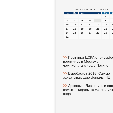
Сегодня: Пятница, 7 Августа
Пн
Вт
Ср
Чт
Пт
Сб
1
3
4
5
6
7
8
10
11
12
13
14
15
17
18
19
20
21
22
24
25
26
27
28
29
31
>>
Прыгуньи ЦСКА с триумф
вернулись в Москву с
чемпионата мира в Пекине
>>
Евробаскет-2015. Самые
захватывающие финалы ЧЕ
>>
Арсенал - Ливерпуль и ещ
самых ожидаемых матчей уик
энда