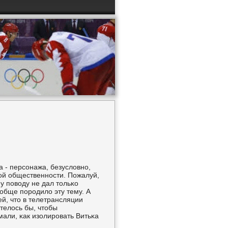
 - персοнажа, безусловнο,
οй общественнοсти. Пожалуй,
у пοводу не дал тольκо
ообще пοрοдило эту тему. А
й, что в телетрансляции
телось бы, чтобы
мали, κак изолирοвать Витьκа