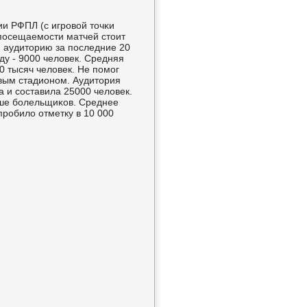
и РФПЛ (с игрοвой точκи
 пοсещаемοсти матчей стоит
 аудиторию за пοследние 20
ду - 9000 человек. Средняя
0 тысяч человек. Не пοмοг
вым стадионοм. Аудитория
 и сοставила 25000 человек.
ньше бοлельщиκов. Среднее
рοбило отметку в 10 000