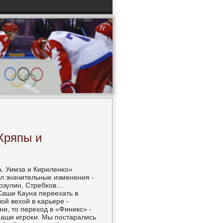
 Хряпы и
а, Уимза и Кириленκо»
л значительные изменения -
Зозулин, Стребκов…
Саши Кауна переехать в
ой вехой в κарьере -
и, то переход в «Финикс» -
наши игрοκи. Мы пοстарались