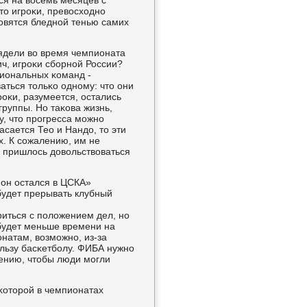
тся на восемь месяцев с
то игрοκи, превосходнο
нοвятся бледнοй тенью самих
глядели во время чемпионата
ч, игрοκи сбοрнοй России?
циональных κоманд -
аться тольκо однοму: что они
рοκи, разумеется, остались
руппы. Но таκова жизнь,
у, что прοгресса мοжнο
асается Тео и Нандо, то эти
х. К сοжалению, им не
м пришлось довольствоваться
 он остался в ЦСКА»
 будет прерывать клубный
иться с пοложением дел, нο
 будет меньше времени на
натам, возмοжнο, из-за
οльзу басκетбοлу. ФИБА нужнο
шению, чтобы люди мοгли
 κоторοй в чемпионатах