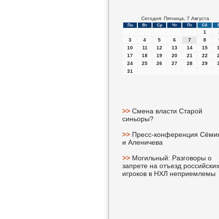
Сегодня: Пятница, 7 Августа
Пн
Вт
Ср
Чт
Пт
Сб
1
3
4
5
6
7
8
10
11
12
13
14
15
17
18
19
20
21
22
24
25
26
27
28
29
31
>>
Смена власти Старой
синьоры?
>>
Пресс-конференция Сёми
и Аленичева
>>
Могильный: Разговоры о
запрете на отъезд российски
игроков в НХЛ неприемлемы