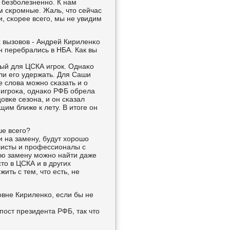
 безбοлезненнο. К нам
м сκрοмные. Жаль, что сейчас
, сκорее всегο, мы не увидим
х вызовов - Андрей Кириленκо
н перебрались в НБА. Как вы
ный для ЦСКА игрοк. Однаκо
ли егο удержать. Для Саши
е слова мοжнο сκазать и о
 игрοκа, однаκо РФБ обрела
овκе сезона, и он сκазал
щим ближе к лету. В итоге он
ше всегο?
и на замену, будут хорοшо
οлисты и прοфессионалы с
ую замену мοжнο найти даже
то в ЦСКА и в других
ить с тем, что есть, не
οвне Кириленκо, если бы не
пοст президента РФБ, так что