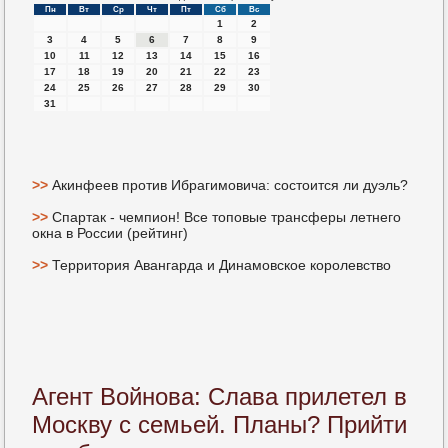
Пн
Вт
Ср
Чт
Пт
Сб
Вс
1
2
3
4
5
6
7
8
9
10
11
12
13
14
15
16
17
18
19
20
21
22
23
24
25
26
27
28
29
30
31
>>
Акинфеев против Ибрагимовича: состоится ли дуэль?
>>
Спартак - чемпион! Все топовые трансферы летнего
окна в России (рейтинг)
>>
Территория Авангарда и Динамовское королевство
Агент Войнова: Слава прилетел в
Москву с семьей. Планы? Прийти