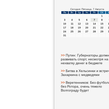
Сегодня: Пятница, 7 Августа
Пн
Вт
Ср
Чт
Пт
Сб
1
3
4
5
6
7
8
10
11
12
13
14
15
17
18
19
20
21
22
24
25
26
27
28
29
31
>>
Путин: Губернаторы долж
развивать спорт, несмотря на
нехватку денег в бюджете
>>
Битва в Хельсинки и встре
Захаркина с медведями
>>
Веретенников: Без футбол
без Ротора, очень тяжело
Волгограду будет