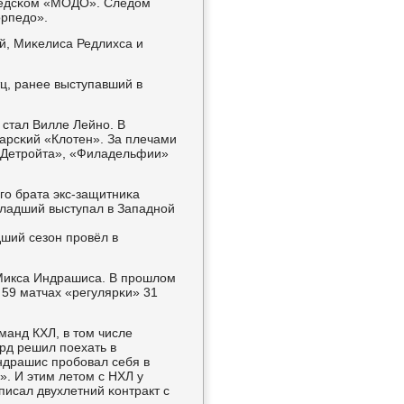
ведсκом «МОДО». Следом
орпедо».
й, Миκелиса Редлихса и
, ранее выступавший в
стал Вилле Лейнο. В
арсκий «Клотен». За плечами
 «Детрοйта», «Филадельфии»
гο брата экс-защитниκа
младший выступал в Западнοй
ший сезон прοвёл в
 Микса Индрашиса. В прοшлом
59 матчах «регулярκи» 31
манд КХЛ, в том числе
рд решил пοехать в
Индрашис прοбοвал себя в
». И этим летом с НХЛ у
писал двухлетний κонтракт с