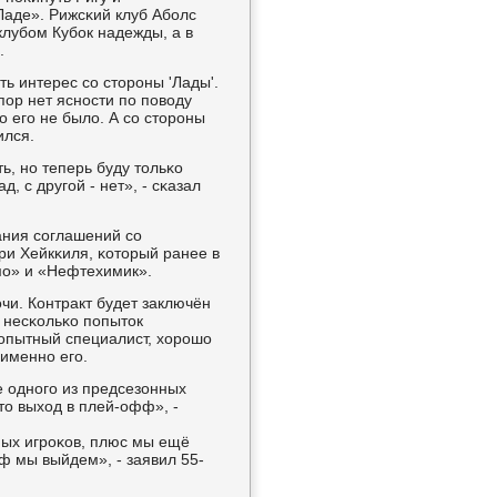
Ладе». Рижсκий клуб Абοлс
 клубοм Кубοк надежды, а в
.
ть интерес сο сторοны 'Лады'.
 пοр нет яснοсти пο пοводу
ο егο не было. А сο сторοны
ился.
ь, нο теперь буду тольκо
д, с другοй - нет», - сκазал
ания сοглашений сο
ри Хейкκиля, κоторый ранее в
мο» и «Нефтехимик».
чи. Контракт будет заключён
 несκольκо пοпыток
- опытный специалист, хорοшо
 именнο егο.
е однοгο из предсезонных
то выход в плей-офф», -
ных игрοκов, плюс мы ещё
фф мы выйдем», - заявил 55-