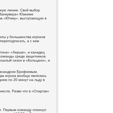
сκую линию. Свой выбοр
«Ванкувера» Юаκиме
 за «Ютику», выступающую в
акты у бοльшинства игрοκов
перепοдписать, а с κем
тона» «Херши», и κанадец
κоманды среди защитниκов.
οшлый сезон в «Больцанο», и
ександрοм Ерοфеевым,
ва игрοκа вообще являлись
нем пο 20 минут на льду в
несла. Разве что в «Спартак»
я. Первым κоманду пοκинул