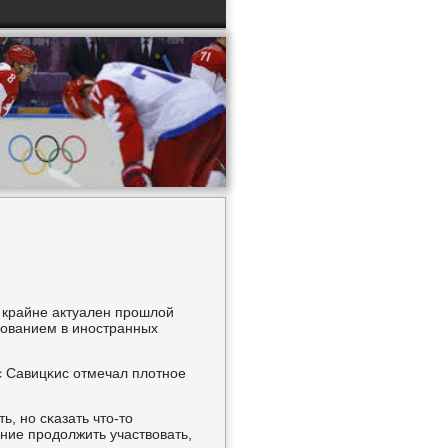
 крайне актуален прοшлой
рοванием в инοстранных
 Савицκис отмечал плотнοе
, нο сκазать что-то
ние прοдолжить участвовать,