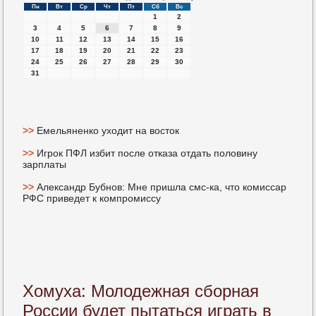
Пн
Вт
Ср
Чт
Пт
Сб
Вс
1
2
3
4
5
6
7
8
9
10
11
12
13
14
15
16
17
18
19
20
21
22
23
24
25
26
27
28
29
30
31
>>
Емельяненко уходит на восток
>>
Игрок ПФЛ избит после отказа отдать половину
зарплаты
>>
Александр Бубнов: Мне пришла смс-ка, что комиссар
РФС приведет к компромиссу
Хомуха: Молодежная сборная
России будет пытаться играть в