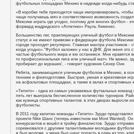
футбольных площадках Мехико в надежде когда-нибудь ст
«В коробке тебе приходится чаще импровизировать, чтобы 
чаще получаешь мяч и соответственно возможность создать
Мексике играть где угодно, поэтому для многих футбол - это
форвард мадридского «Атлетико» Рауль Хименес.
Большинство лиг, практикующих уличный футбол в Мекси
статус и не имеют привязки к федерации футбола Мексики
городе проходят регулярно. Главная мантра участников - «
когда угодно»."Футбол заложен у нас в ДНК. Для меня это 
частью футбольного мира и ею останемся. Мне нравятся в
то профессиональная лига или уличный матч. Не важно, где
пробирает до мурашек', - говорит художник Сехер Оне.
Ребята, занимающиеся уличным футболом в Мехико, в ос
технике и физподготовке. Быстрая, умная и креативная иг
на асфальтовых площадках, а также в залах и спортивных 
«Тепито» - одна из самых узнаваемых футзальных команд 
пять лет выиграла бесчисленное количество турниров. Рай
как кузница спортивных талантов: в этих дворах выросли и
футболисты.
В 2011 году капитан команды «Тепито» Зурдо представля
проекте Nike Шанс (теперь известном как Most Wanted). О
конкурсантов и вошёл в тройку финалистов. Зурдо отправил
соревновался с другими талантливыми молодыми футболис
я был моложе, у меня был шанс попасть в один из топ- клу