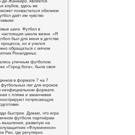
ио-де-Жанейро, является
 клубов, здесь же
 может похвастаться обилием
утбол даёт им чувство
навыки.
рвые шаги. Футбол в
 и настоящая школа жизни. «Я
футбол был для меня в детстве
 процесса, но и учился
ужно обращаться с мячом
щитник Роналдиньо.
кались уличным футболом.
ме «Город бога», была своя
инков в формате 7 на 7
 футбольных лиг для игроков
 в неофициальном формате.
ная с пляжа и заканчивая
демонстрируют потрясающую
одготовке.
здо быстрее. Думаю, что игра
уличном футболе партнёрам
ть мышления, развитую на
т полузащитник «Флуминенсе»
к Рио, где регулярно