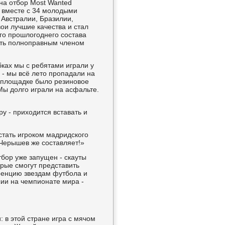
на отбор Most Wanted
 вместе с 34 молодыми
 Австралии, Бразилии,
ои лучшие качества и стал
го прошлогоднего состава
ать полноправным членом
ках мы с ребятами играли у
0 - мы всё лето пропадали на
а площадке было резиновое
Мы долго играли на асфальте.
ру - приходится вставать и
стать игроком мадридского
Черышев же составляет!»
тбор уже запущен - скауты
орые смогут представить
ренцию звездам футбола и
сии на чемпионате мира -
 в этой стране игра с мячом