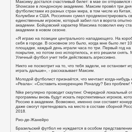
Максиму достался счастливый билет: в мае он отправился 
Showcase в лондонскую академию. Максим провёл три дня
футболистами из разных стран мира, в том числе из Китая,
Колумбии и США. Россиянин сумел продемонстрировать св
единственным игроком, который забил гол в ворота опытно
академии. Бойцовский характер Максима позволил ему ст
академии в новом сезоне.
«Я играю на позиции центрального нападающего. На короб
себя в городе. В основном это было, когда мне было лет 1
площадке, каждый день играли часа по три. Первый год н
покрытие, но потом оно испортилось, и его решили снять. 
Уличный футбол учит тебя действовать агрессивно.
Никто не посмотрит на то, что тебя задели, не остановит иг
играть дальше», - рассказывает Максим.
Молодой футболист признаётся, что мечтает когда-нибудь 
«Реала»: «Составить конкуренцию Роналду? Без проблем! 
Nike регулярно проводит скаутинг. Очередной локальный о
программы вновь будут искать перспективных игроков, кот
Россию в академии. Возможно, именно они составят конку
даже смогут претендовать на место в составе сборной Рос
2018.
Рио-де-Жанейро
Бразильский футбол не нуждается в особом представлении: