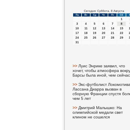
Сегодня: Суббота, 8 Августа
Пн
Вт
Ср
Чт
Пт
Сб
1
3
4
5
6
7
8
10
11
12
13
14
15
17
18
19
20
21
22
24
25
26
27
28
29
31
>>
Луис Энрике заявил, что
хочет, чтобы атмосфера вокру
Барсы была иной, чем сейчас
>>
Экс-футболист Локомотив
Лассана Диарра вызван в
сборную Франции спустя бол
чем 5 лет
>>
Дмитрий Малышко: На
олимпийской медали свет
клином не сошелся