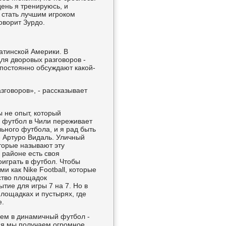
ень я тренируюсь, и
 стать лучшим игроком
оворит Зурдо.
атинской Америки. В
ля дворовых разговоров -
 постоянно обсуждают какой-
азговоров», - рассказывает
 не опыт, который
с футбол в Чили переживает
ьного футбола, и я рад быть
 Артуро Видаль. Уличный
торые называют эту
 районе есть своя
оиграть в футбол. Чтобы
и как Nike Football, которые
ство площадок
тие для игры 7 на 7. Но в
лощадках и пустырях, где
е.
раем в динамичный футбол -
емя мы получаем огромное