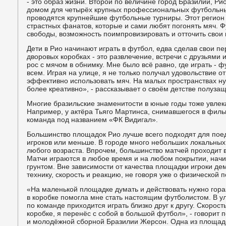
- это образ жизни. Второй по величине город Бразилии, Р
домом для четырёх крупных профессиональных футбольных
проводятся крупнейшие футбольные турниры. Этот регион
страстных фанатов, которые и сами любят погонять мяч. Ф
свободы, возможность поимпровизировать и отточить свои 
Дети в Рио начинают играть в футбол, едва сделав свои пе
дворовых коробках - это развлечение, встречи с друзьями
рос с мячом в обнимку. Мне было всё равно, где играть - 
всем. Играя на улице, я не только получал удовольствие от
эффективно использовать мяч. На малых пространствах н
более креативно», - рассказывает о своём детстве полуза
Многие бразильские знаменитости в юные годы тоже увле
Например, у актёра Тьяго Мартинса, снимавшегося в филь
команда под названием «ФК Видигал».
Большинство площадок Рио лучше всего подходят для поед
игроков или меньше. В городе много небольших локальных
любого возраста. Впрочем, большинство матчей проходит
Матчи играются в любое время и на любом покрытии, начи
грунтом. Вне зависимости от качества площадки игроки 
технику, скорость и реакцию, не говоря уже о физической п
«На маленькой площадке думать и действовать нужно гора
в коробке помогла мне стать настоящим футболистом. В 
по команде приходится играть близко друг к другу. Скорос
коробке, я перенёс с собой в большой футбол», - говори
и молодёжной сборной Бразилии Жерсон. Одна из площадо