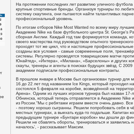
На протяжении последних лет развитию уличного футбола 
крупные спортивные бренды. Организуя турниры по любит
систему скаутинга, они пытаются найти талантливых парне
Вс
профессиональный уровень.
2
9
По итогам отборов Nike Most Wanted по всему миру лучшие
16
Академию Nike на базе футбольного центра St. George's Pa
23
сборная Англии. Каждый год там формируется команда, к
30
своего мастерства под руководством опытного тренерского
проходят тот же цикл, что и настоящие профессиональные 
созданы все условия - самые современные поля, тренажё
системы. Регулярно проводятся товарищеские матчи прот
Юнайтед», «Интера», «Милана», «Барселоны» и других ком
скауты, тренеры и агенты в поисках будущих звёзд. С 2009
академии подписали профессиональные контракты.
г
В прошлом январе в Москве был организован турнир для м
16 до 22 лет под названием Ice Kings, который проходил н
а
состоялся 5 февраля на коробке, возведённой на террито
Арена». Одним из лучших игроков турнира был назван 17-
ее
Обнинска, который теперь отправляется в Академию Nike 
из России."Мы с ребятами играем вместе очень давно. Все
- поэтому хорошо сыгранны. Решили попробовать себя в чём
местных турнирах, а выехать куда-то подальше. Капитан к
предыдущем турнире «Бунтари коробок» мы дошли до фина
Решили не сбавлять обороты, тренироваться и заявились на
началось', - рассказывает Максим.