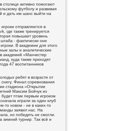
в столице активно помогают
ельскому футболу и развивая
й и дать им шанс выйти на
 игроки отправляются в
rk, где также тренируется
оторая повышает уровень
 штаба - фактически они
игроки. В академии для этого
рные залы и аналитические
ив академий «Манчестер
анд, куда также приходят
 года 47 воспитанников
олодых ребят в возрасте от
а снегу. Финал соревнования
рии стадиона «Открытие
летний Максим Бойчук из
и будет птам первым игроком
 сначала играли за один клуб
-то новом - не в каких-то
оманды заявил нас. На
ла, но победить не смогли.
 зимний турнир. Так всё и