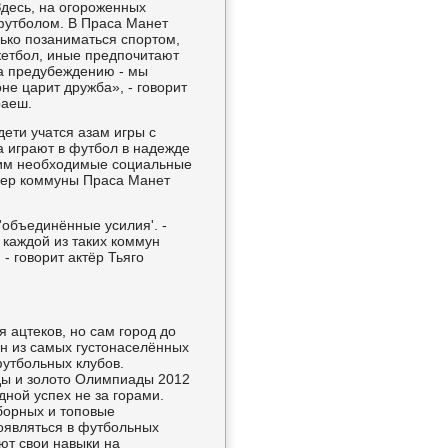
Здесь, на огороженных
футболом. В Праса Манет
ько позаниматься спортом,
скетбол, иные предпочитают
та предубеждению - мы
е царит дружба», - говорит
раеш.
дети учатся азам игры с
а играют в футбол в надежде
т им необходимые социальные
идер коммуны Праса Манет
('объединённые усилия'. -
 каждой из таких коммун
 - говорит актёр Тьяго
 ацтеков, но сам город до
ин из самых густонаселённых
утбольных клубов.
ды и золото Олимпиады 2012
дной успех не за горами.
борных и топовые
появляться в футбольных
ют свои навыки на