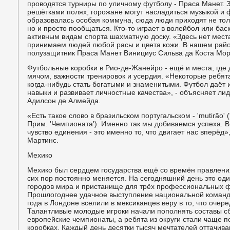
проводятся турниры по уличному футболу - Праса Манет. 
решётками полях, горожане могут насладиться музыкой и 
образовалась особая коммуна, сюда люди приходят не тол
но и просто пообщаться. Кто-то играет в волейбол или ба
активным видам спорта шахматную доску. «Здесь нет мес
принимаем людей любой расы и цвета кожи. В нашем район
полузащитник Праса Манет Винициус Сильва да Коста Мо
Футбольные коробки в Рио-де-Жанейро - ещё и места, где 
мячом, важности тренировок и усердия. «Некоторые ребят
когда-нибудь стать богатыми и знаменитыми. Футбол даё
навыки и развивает личностные качества», - объясняет л
Адилсон де Алмейда.
«Есть такое слово в бразильском португальском - 'mutirão' 
Прим. 'Чемпионата'). Именно так мы добиваемся успеха. В
чувство единения - это именно то, что двигает нас вперёд»,
Мартинс.
Мехико
Мехико был сердцем государства ещё со времён правления
сих пор постоянно меняется. На сегодняшний день это од
городов мира и пристанище для трёх профессиональных ф
Прошлогоднее удачное выступление национальной коман
года в Лондоне вселили в мексиканцев веру в то, что очере
Талантливые молодые игроки начали пополнять составы с
европейские чемпионаты, а ребята из округи стали чаще 
коробках. Каждый день десятки тысяч мечтателей оттачива