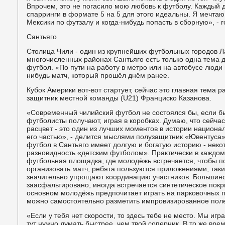
Впрочем, это не погасило мою любовь к футболу. Каждый д
спарринги в формате 5 на 5 для этого идеальны. Я мечтаю
Мексики по футзалу и когда-нибудь попасть в сборную», - г
Сантьяго
Столица Чили - один из крупнейших футбольных городов Л
многочисленных районах Сантьяго есть только одна тема д
футбол. «По пути на работу в метро или на автобусе люди
нибудь матч, который прошёл днём ранее.
Кубок Америки вот-вот стартует, сейчас это главная тема р
защитник местной команды (U21) Франциско Казанова.
«Современный чилийский футбол не состоялся бы, если бы
футболисты получают, играя в коробках. Думаю, что сейча
расцвет - это один из лучших моментов в истории национал
его частью», - делится мыслями полузащитник «Ювентуса»
футбол в Сантьяго имеет долгую и богатую историю - неко
разновидность «детским футболом». Практически в каждом
футбольная площадка, где молодёжь встречается, чтобы п
организовать матч, ребята пользуются приложениями, таким
значительно упрощают координацию участников. Большин
заасфальтировано, иногда встречается синтетическое покры
основном молодёжь предпочитает играть на парковочных п
можно самостоятельно разметить импровизированное пол
«Если у тебя нет скорости, то здесь тебе не место. Мы иг
тут нужно думать быстрее, чем твой соперник. В то же вр