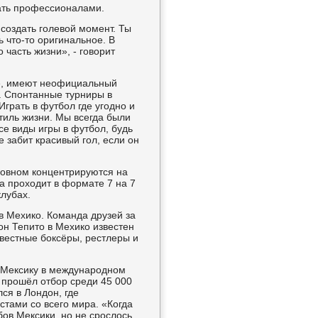
ать профессионалами.
создать голевой момент. Ты
 что-то оригинальное. В
 часть жизни», - говорит
ке, имеют неофициальный
. Спонтанные турниры в
Играть в футбол где угодно и
стиль жизни. Мы всегда были
се виды игры в футбол, будь
 забит красивый гол, если он
новном концентрируются на
ра проходит в формате 7 на 7
клубах.
в Мехико. Команда друзей за
он Тепито в Мехико известен
звестные боксёры, рестлеры и
л Мексику в международном
н прошёл отбор среди 45 000
ся в Лондон, где
тами со всего мира. «Когда
бов Мексики, но не срослось.